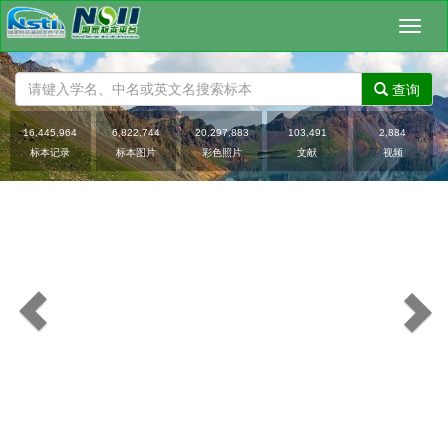
Toggl
naviga
查询
16,445,964
6,822,744
20,297,883
103,491
2,884
Previous
标本记录
标本图片
彩色照片
文献
视频