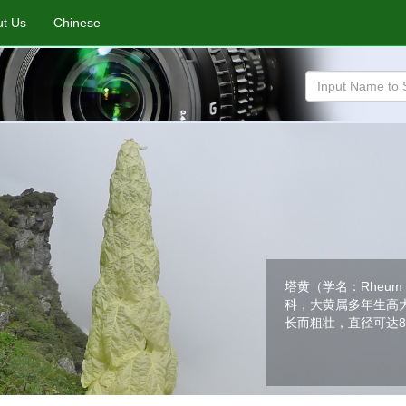
t Us
Chinese
塔黄（学名：Rheum nob
科，大黄属多年生高
长而粗壮，直径可达