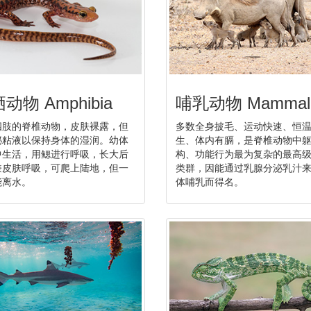
动物 Amphibia
哺乳动物 Mammal
四肢的脊椎动物，皮肤裸露，但
多数全身披毛、运动快速、恒
泌粘液以保持身体的湿润。幼体
生、体内有膈，是脊椎动物中
中生活，用鳃进行呼吸，长大后
构、功能行为最为复杂的最高
兼皮肤呼吸，可爬上陆地，但一
类群，因能通过乳腺分泌乳汁
能离水。
体哺乳而得名。