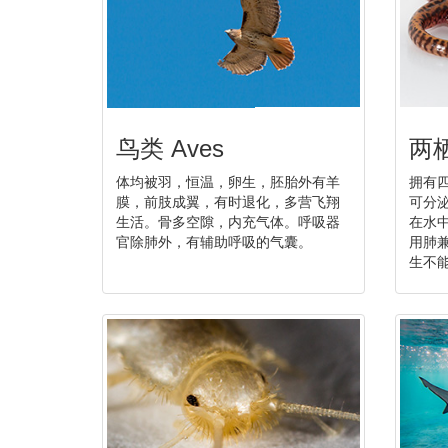
鸟类 Aves
两栖
体均被羽，恒温，卵生，胚胎外有羊
拥有
膜，前肢成翼，有时退化，多营飞翔
可分
生活。骨多空隙，内充气体。呼吸器
在水
官除肺外，有辅助呼吸的气囊。
用肺
生不