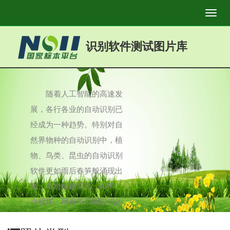
Toggl
navig
识别软件测试图片库
随着人工智能的高速发
展，各行各业的自动识别已
经成为一种趋势。特别对自
然界物种的自动识别中，植
物、鸟类、昆虫的自动识别
软件更如雨后春笋般涌现出
来。单对植物而言，APP、
小程序、网页等不同形式的
自动识别已有十几种方式。