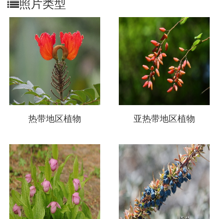
照片类型
为了便于用户测试不同软件
的识别效果，NSII办公室特
选取：热点植物、亚热带植
物、温带植物、干旱半干旱
地区植物等四种类型的植物
各100张，作为不同识别系统
的测试物种库。这些照片均
给出了物种名称，用户可以
热带地区植物
亚热带地区植物
通过软件识别结果，测试软
件的识别准确度。欢迎各位
用户使用这些标准照片测试
更多植物识别软件。