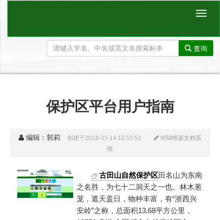
Toggl
naviga
查询
保护区平台用户指南
编辑：郭莉
创建于2018-03-14 10:15:51
NSII维基文档系
统
古田山自然保护区
田名山为东南
之名胜，为七十二洞天之一也。林木葱
茏，遮天盖日，物种丰富，有“浙西兴
安岭”之称，总面积13.68平方公里，