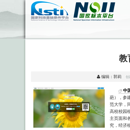
教
编辑：郭莉
创建
中
葩），参
范大学，
高校校园
主页面和
究，经济