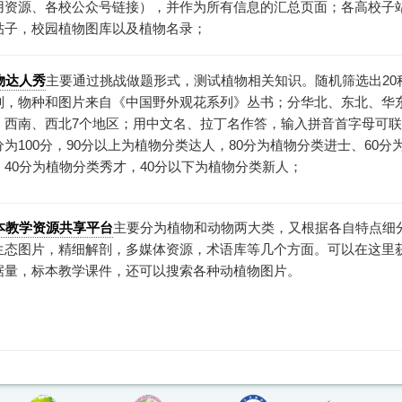
用资源、各校公众号链接），并作为所有信息的汇总页面；各高校子
帖子，校园植物图库以及植物名录；
物达人秀
主要通过挑战做题形式，测试植物相关知识。随机筛选出20
别，物种和图片来自《中国野外观花系列》丛书；分华北、东北、华
、西南、西北7个地区；用中文名、拉丁名作答，输入拼音首字母可
为100分，90分以上为植物分类达人，80分为植物分类进士、60分
40分为植物分类秀才，40分以下为植物分类新人；
本教学资源共享平台
主要分为植物和动物两大类，又根据各自特点细
生态图片，精细解剖，多媒体资源，术语库等几个方面。可以在这里
据量，标本教学课件，还可以搜索各种动植物图片。