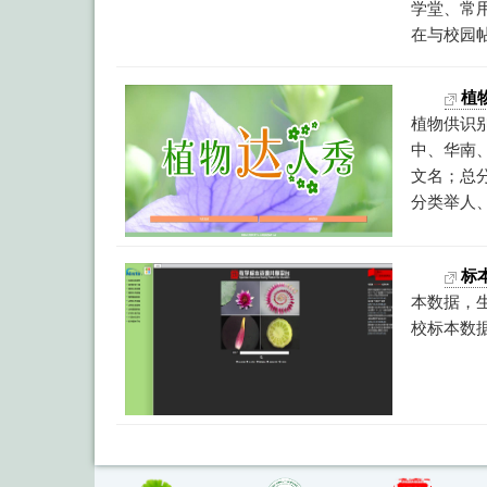
学堂、常
在与校园
植
植物供识
中、华南
文名；总分
分类举人、
标
本数据，
校标本数